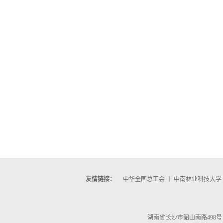
友情链接：
中华全国总工会
丨
中南林业科技大学
湖南省长沙市韶山南路498号 邮编：