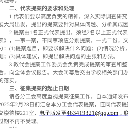
问题等。
二、代表提案的要求和处理
1.
代表们要以高度负责的精神，深入实际调查研究
展大局出发，提出的提案要针对具体问题、分析其成
2.
提案由
1
名正式代表提出，须经
2
名以上正式代表
表》，一事一案，不同事项应分别提案，一式二份，
分：
(1)
提案题目，即要求解决什么问题；
(2)
情况分析
据；
(3)
具体建议，即提出解决问题的主张和办法。
3.
教代会提案工作委员会负责完成提案的审查和整
后，向全体会议报告。大会闭幕后交由学校相关部门
的落实。
三、征集提案的起止日期
请各分工会高度重视提案征集工作，自本通知发
2025
年
2
月
28
日前汇总本分工会代表提案，连同代表提
463419321
@qq.com
交崇德楼
221
室，
电子版发至
，
过期不再不受理。