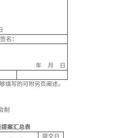
日
签名：
年
月
日
够填写的可附另页阐述。
会制
表提案汇总表
提交日