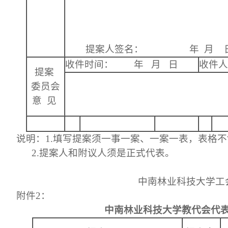
提案人签名：
年
月
收件时间：
年
月
日
收件人
提案
委员会
意
见
说明：
1.
填写提案须一事一案、一案一表，表格不
2.
提案人和附议人须是正式代表。
中南林业科技大学工
附件
2
：
中南林业科技大学教代会代