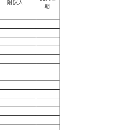
附议人
期