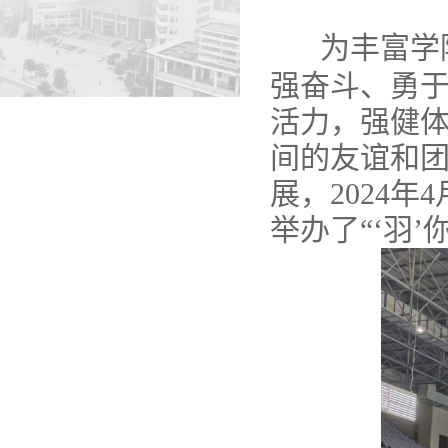
为丰富学
强奋斗、勇
活力，强健
间的友谊和
展，
2024
年
4
举办了“‘羽