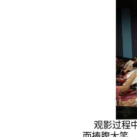
观影过程
而捧腹大笑